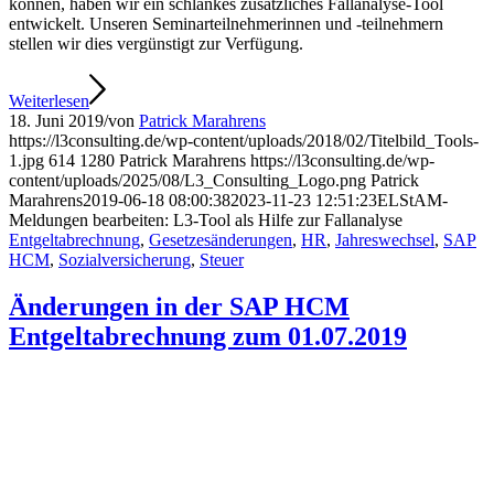
können, haben wir ein schlankes zusätzliches Fallanalyse-Tool
entwickelt. Unseren Seminarteilnehmerinnen und -teilnehmern
stellen wir dies vergünstigt zur Verfügung.
Weiterlesen
18. Juni 2019
/
von
Patrick Marahrens
https://l3consulting.de/wp-content/uploads/2018/02/Titelbild_Tools-
1.jpg
614
1280
Patrick Marahrens
https://l3consulting.de/wp-
content/uploads/2025/08/L3_Consulting_Logo.png
Patrick
Marahrens
2019-06-18 08:00:38
2023-11-23 12:51:23
ELStAM-
Meldungen bearbeiten: L3-Tool als Hilfe zur Fallanalyse
Entgeltabrechnung
,
Gesetzesänderungen
,
HR
,
Jahreswechsel
,
SAP
HCM
,
Sozialversicherung
,
Steuer
Änderungen in der SAP HCM
Entgeltabrechnung zum 01.07.2019