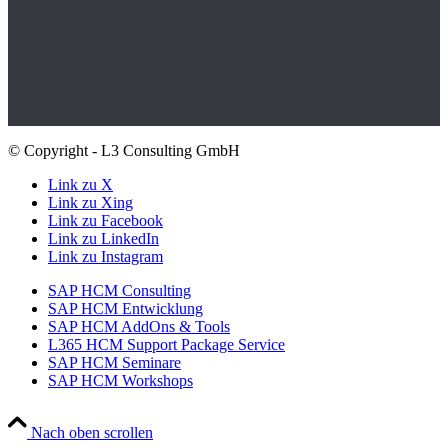
© Copyright - L3 Consulting GmbH
Link zu X
Link zu Xing
Link zu Facebook
Link zu LinkedIn
Link zu Instagram
SAP HCM Consulting
SAP HCM Entwicklung
SAP HCM AddOns & Tools
L365 HCM Support Package Service
SAP HCM Seminare
SAP HCM Workshops
Nach oben scrollen