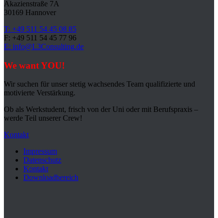
Akazienstraße 7A
30169 Hannover
T: +49 511 54 45 08 85
F: +49 511 54 45 77 96
E: info@L3Consulting.de
We want YOU!
Wir suchen für unser stetig wachsendes Team qualifizierte und
motivierte Verstärkung.
Ob als Werkstudent, frisch von der Uni oder mit Berufspraxis –
werde Teil unserer Crew!
Kontakt
Impressum
Datenschutz
Kontakt
Downloadbereich