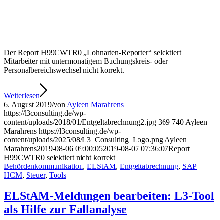
Der Report H99CWTR0 „Lohnarten-Reporter“ selektiert
Mitarbeiter mit untermonatigem Buchungskreis- oder
Personalbereichswechsel nicht korrekt.
Weiterlesen
6. August 2019
/
von
Ayleen Marahrens
https://l3consulting.de/wp-
content/uploads/2018/01/Entgeltabrechnung2.jpg
369
740
Ayleen
Marahrens
https://l3consulting.de/wp-
content/uploads/2025/08/L3_Consulting_Logo.png
Ayleen
Marahrens
2019-08-06 09:00:05
2019-08-07 07:36:07
Report
H99CWTR0 selektiert nicht korrekt
Behördenkommunikation
,
ELStAM
,
Entgeltabrechnung
,
SAP
HCM
,
Steuer
,
Tools
ELStAM-Meldungen bearbeiten: L3-Tool
als Hilfe zur Fallanalyse