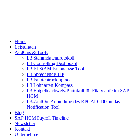
Home
Leistungen
AddOns & Tools
L3 Stammdatenprotokoll
L3 Controlling Dashboard
L3 ELStAM Fallanalyse Tool
L3 Sprechende TIP
L3 Fahrtentrackingtool
L3 Lohnarten-Kompass
L3 Entgeltnachweis-Protokoll für Fiktivläufe im SAP
HCM
L3-AddOn: Anbindung des RPCALCD0 an das
Notification Tool
Blog
SAP HCM Payroll Timeline
Newsletter
Kontakt
Unternehmen