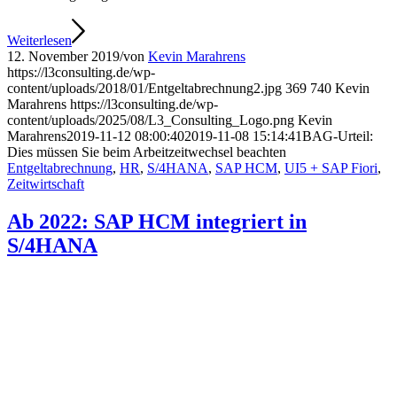
Weiterlesen
12. November 2019
/
von
Kevin Marahrens
https://l3consulting.de/wp-
content/uploads/2018/01/Entgeltabrechnung2.jpg
369
740
Kevin
Marahrens
https://l3consulting.de/wp-
content/uploads/2025/08/L3_Consulting_Logo.png
Kevin
Marahrens
2019-11-12 08:00:40
2019-11-08 15:14:41
BAG-Urteil:
Dies müssen Sie beim Arbeitzeitwechsel beachten
Entgeltabrechnung
,
HR
,
S/4HANA
,
SAP HCM
,
UI5 + SAP Fiori
,
Zeitwirtschaft
Ab 2022: SAP HCM integriert in
S/4HANA