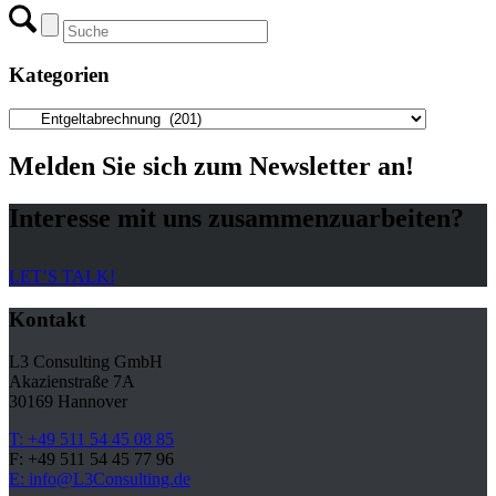
Kategorien
Kategorien
Melden Sie sich zum Newsletter an!
Interesse mit uns zusammenzuarbeiten?
LET’S TALK!
Kontakt
L3 Consulting GmbH
Akazienstraße 7A
30169 Hannover
T: +49 511 54 45 08 85
F: +49 511 54 45 77 96
E: info@L3Consulting.de