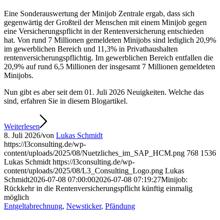
Eine Sonderauswertung der Minijob Zentrale ergab, dass sich
gegenwärtig der Großteil der Menschen mit einem Minijob gegen
eine Versicherungspflicht in der Rentenversicherung entschieden
hat. Von rund 7 Millionen gemeldeten Minijobs sind lediglich 20,9%
im gewerblichen Bereich und 11,3% in Privathaushalten
rentenversicherungspflichtig. Im gewerblichen Bereich entfallen die
20,9% auf rund 6,5 Millionen der insgesamt 7 Millionen gemeldeten
Minijobs.
Nun gibt es aber seit dem 01. Juli 2026 Neuigkeiten. Welche das
sind, erfahren Sie in diesem Blogartikel.
Weiterlesen
8. Juli 2026
/
von
Lukas Schmidt
https://l3consulting.de/wp-
content/uploads/2025/08/Nuetzliches_im_SAP_HCM.png
768
1536
Lukas Schmidt
https://l3consulting.de/wp-
content/uploads/2025/08/L3_Consulting_Logo.png
Lukas
Schmidt
2026-07-08 07:00:00
2026-07-08 07:19:27
Minijob:
Rückkehr in die Rentenversicherungspflicht künftig einmalig
möglich
Entgeltabrechnung
,
Newsticker
,
Pfändung