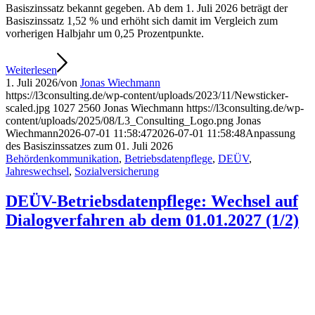
Basiszinssatz bekannt gegeben. Ab dem 1. Juli 2026 beträgt der
Basiszinssatz 1,52 % und erhöht sich damit im Vergleich zum
vorherigen Halbjahr um 0,25 Prozentpunkte.
Weiterlesen
1. Juli 2026
/
von
Jonas Wiechmann
https://l3consulting.de/wp-content/uploads/2023/11/Newsticker-
scaled.jpg
1027
2560
Jonas Wiechmann
https://l3consulting.de/wp-
content/uploads/2025/08/L3_Consulting_Logo.png
Jonas
Wiechmann
2026-07-01 11:58:47
2026-07-01 11:58:48
Anpassung
des Basiszinssatzes zum 01. Juli 2026
Behördenkommunikation
,
Betriebsdatenpflege
,
DEÜV
,
Jahreswechsel
,
Sozialversicherung
DEÜV-Betriebsdatenpflege: Wechsel auf
Dialogverfahren ab dem 01.01.2027 (1/2)