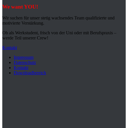
We want YOU!
Wir suchen für unser stetig wachsendes Team qualifizierte und
motivierte Verstärkung.
Ob als Werkstudent, frisch von der Uni oder mit Berufspraxis –
werde Teil unserer Crew!
Kontakt
Impressum
Datenschutz
Kontakt
Downloadbereich