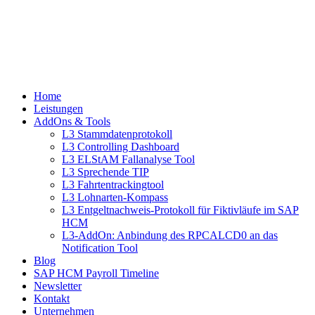
Home
Leistungen
AddOns & Tools
L3 Stammdatenprotokoll
L3 Controlling Dashboard
L3 ELStAM Fallanalyse Tool
L3 Sprechende TIP
L3 Fahrtentrackingtool
L3 Lohnarten-Kompass
L3 Entgeltnachweis-Protokoll für Fiktivläufe im SAP
HCM
L3-AddOn: Anbindung des RPCALCD0 an das
Notification Tool
Blog
SAP HCM Payroll Timeline
Newsletter
Kontakt
Unternehmen