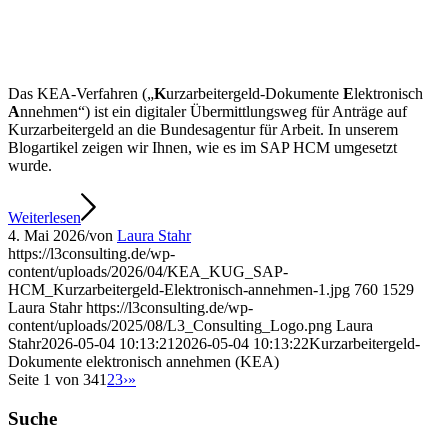
Das KEA-Verfahren („
K
urzarbeitergeld-Dokumente
E
lektronisch
A
nnehmen“) ist ein digitaler Übermittlungsweg für Anträge auf
Kurzarbeitergeld an die Bundesagentur für Arbeit. In unserem
Blogartikel zeigen wir Ihnen, wie es im SAP HCM umgesetzt
wurde.
Weiterlesen
4. Mai 2026
/
von
Laura Stahr
https://l3consulting.de/wp-
content/uploads/2026/04/KEA_KUG_SAP-
HCM_Kurzarbeitergeld-Elektronisch-annehmen-1.jpg
760
1529
Laura Stahr
https://l3consulting.de/wp-
content/uploads/2025/08/L3_Consulting_Logo.png
Laura
Stahr
2026-05-04 10:13:21
2026-05-04 10:13:22
Kurzarbeitergeld-
Dokumente elektronisch annehmen (KEA)
Seite 1 von 34
1
2
3
›
»
Suche