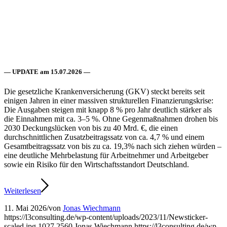
— UPDATE am 15.07.2026 —
Die gesetzliche Krankenversicherung (GKV) steckt bereits seit
einigen Jahren in einer massiven strukturellen Finanzierungskrise:
Die Ausgaben steigen mit knapp 8 % pro Jahr deutlich stärker als
die Einnahmen mit ca. 3–5 %. Ohne Gegenmaßnahmen drohen bis
2030 Deckungslücken von bis zu 40 Mrd. €, die einen
durchschnittlichen Zusatzbeitragssatz von ca. 4,7 % und einem
Gesamtbeitragssatz von bis zu ca. 19,3% nach sich ziehen würden –
eine deutliche Mehrbelastung für Arbeitnehmer und Arbeitgeber
sowie ein Risiko für den Wirtschaftsstandort Deutschland.
Weiterlesen
11. Mai 2026
/
von
Jonas Wiechmann
https://l3consulting.de/wp-content/uploads/2023/11/Newsticker-
scaled.jpg
1027
2560
Jonas Wiechmann
https://l3consulting.de/wp-