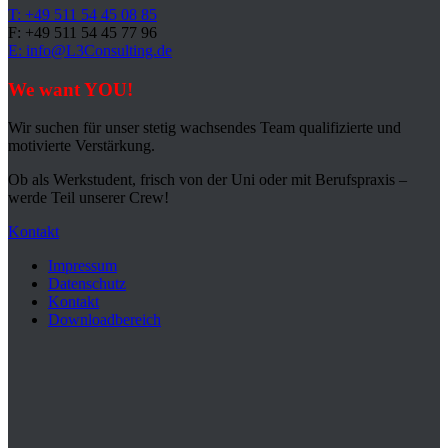
T: +49 511 54 45 08 85
F: +49 511 54 45 77 96
E: info@L3Consulting.de
We want YOU!
Wir suchen für unser stetig wachsendes Team qualifizierte und
motivierte Verstärkung.
Ob als Werkstudent, frisch von der Uni oder mit Berufspraxis –
werde Teil unserer Crew!
Kontakt
Impressum
Datenschutz
Kontakt
Downloadbereich