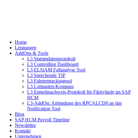
Home
Leistungen
AddOns & Tools
L3 Stammdatenprotokoll
L3 Controlling Dashboard
L3 ELStAM Fallanalyse Tool
L3 Sprechende TIP
L3 Fahrtentrackingtool
L3 Lohnarten-Kompass
L3 Entgeltnachweis-Protokoll für Fiktivläufe im SAP
HCM
L3-AddOn: Anbindung des RPCALCD0 an das
Notification Tool
Blog
SAP HCM Payroll Timeline
Newsletter
Kontakt
Unternehmen