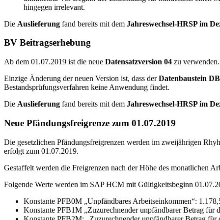
hingegen irrelevant.
Die
Auslieferung
fand bereits mit dem
Jahreswechsel-HRSP im De
BV Beitragserhebung
Ab dem 01.07.2019 ist die neue
Datensatzversion 04
zu verwenden.
Einzige Änderung der neuen Version ist, dass der
Datenbaustein DBB
Bestandsprüfungsverfahren keine Anwendung findet.
Die
Auslieferung
fand bereits mit dem
Jahreswechsel-HRSP im De
Neue Pfändungsfreigrenze zum 01.07.2019
Die gesetzlichen Pfändungsfreigrenzen werden im zweijährigen Rhyh
erfolgt zum 01.07.2019.
Gestaffelt werden die Freigrenzen nach der Höhe des monatlichen Arb
Folgende Werte werden im SAP HCM mit Gültigkeitsbeginn 01.07.201
Konstante PFB0M „Unpfändbares Arbeitseinkommen“: 1.178,
Konstante PFB1M „Zuzurechnender unpfändbarer Betrag für die
Konstante PFB2M: „Zuzurechnender unpfändbarer Betrag für die