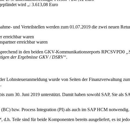
epfändet wird „: 3.613,08 Euro
ahme- und Verteilstellen werden zum 01.07.2019 die zwei neuen Ret
er erreichbar waren
spartner erreichbar waren
ntsprechend in den beiden GKV-Kommunikationsreports RPCSVPD0
„S
ätigen der Ergebnisse GKV / DSRV“
.
ng der Lohnsteueranmeldung wurde von Seiten der Finanzverwaltung zu
.
 bis zum 30. Juni 2019 unterstützt. Damit haben sowohl SAP, Sie als 
 (BC) bzw. Process Integration (PI) als auch im SAP HCM notwendig.
“
, d.h. Teile sind für beide Komponenten bereits ausgeliefert, es ist j