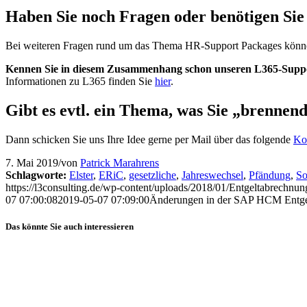
Haben Sie noch Fragen oder benötigen Si
Bei weiteren Fragen rund um das Thema HR-Support Packages können 
Kennen Sie in diesem Zusammenhang schon unseren L365-Suppo
Informationen zu L365 finden Sie
hier
.
Gibt es evtl. ein Thema, was Sie „brennend
Dann schicken Sie uns Ihre Idee gerne per Mail über das folgende
Ko
7. Mai 2019
/
von
Patrick Marahrens
Schlagworte:
Elster
,
ERiC
,
gesetzliche
,
Jahreswechsel
,
Pfändung
,
So
https://l3consulting.de/wp-content/uploads/2018/01/Entgeltabrechnun
07 07:00:08
2019-05-07 07:09:00
Änderungen in der SAP HCM Entge
Das könnte Sie auch interessieren