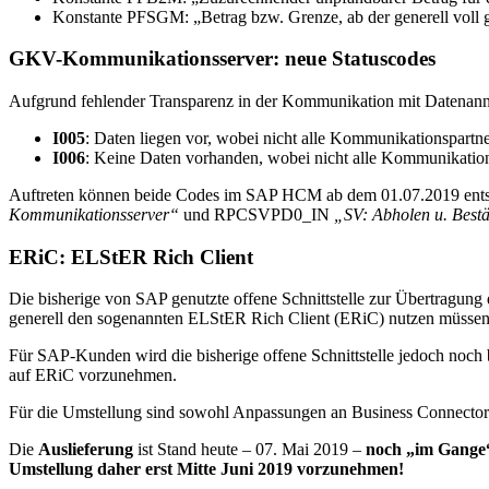
Konstante PFSGM: „Betrag bzw. Grenze, ab der generell voll g
GKV-Kommunikationsserver: neue Statuscodes
Aufgrund fehlender Transparenz in der Kommunikation mit Datenann
I005
: Daten liegen vor, wobei nicht alle Kommunikationspartn
I006
: Keine Daten vorhanden, wobei nicht alle Kommunikation
Auftreten können beide Codes im SAP HCM ab dem 01.07.2019 e
Kommunikationsserver“
und RPCSVPD0_IN
„SV: Abholen u. Best
ERiC: ELStER Rich Client
Die bisherige von SAP genutzte offene Schnittstelle zur Übertragu
generell den sogenannten ELStER Rich Client (ERiC) nutzen müssen
Für SAP-Kunden wird die bisherige offene Schnittstelle jedoch noch
auf ERiC vorzunehmen.
Für die Umstellung sind sowohl Anpassungen an Business Connector
Die
Auslieferung
ist Stand heute – 07. Mai 2019 –
noch „im Gange
Umstellung daher erst Mitte Juni 2019 vorzunehmen!