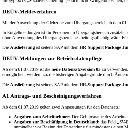
Infotyp 0013 „Sozialversicherung“ jedoch nicht zwingend löschen,
DEÜV-Meldeverfahren
Mit der Ausweitung der Gleitzone zum Übergangsbereich ab dem 01.
In Entgeltmeldungen ist für Personen im Übergangsbereich zusätzlich
ohne Anwendung des Übergangsbereiches beitragspflichtig wäre. Für
Die
Auslieferung
ist seitens SAP mit dem
HR-Support Package Jun
DEÜV-Meldungen zur Betriebsdatenpflege
Ab dem 01.07.2019 ist die
neue Datensatzversion 03
zu verwenden. 
ermöglichen, werden u.a. die bisherigen Abgabegründe durch Änderu
Die
Auslieferung
ist seitens SAP mit dem
HR-Support Package Jun
A1 Antrags- und Bescheinigungsverfahren
Ab dem 01.07.2019 gelten zwei Anpassungen für den Datensatz:
Angaben zum Arbeitnehmer:
Der Geburtsname des Arbeitnehme
Angaben zur Beschäftigung in Deutschland:
das Feld
„SV-B
unmittelbar vor Beginn der Entsendung für mindestens einen Mo