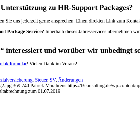
e Unterstützung zu HR-Support Packages?
Sie uns jederzeit gerne ansprechen. Einen direkten Link zum Kontak
rt Package Service?
Innerhalb dieses Jahresservices übernehmen wir 
“ interessiert und worüber wir unbedingt sc
ntaktformular
! Vielen Dank im Voraus!
zialversicherung
,
Steuer
,
SV
,
Änderungen
g2.jpg
369
740
Patrick Marahrens
https://l3consulting.de/wp-content
ltabrechnung zum 01.07.2019