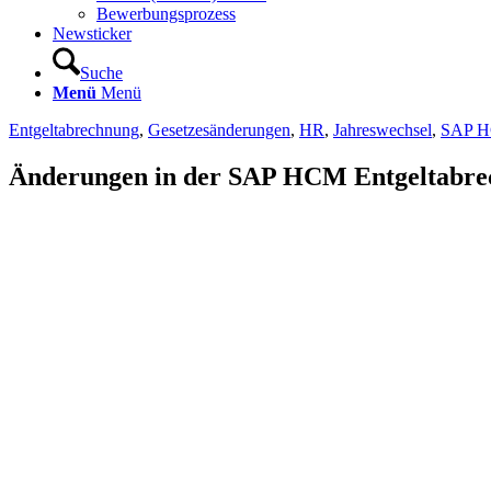
Bewerbungsprozess
Newsticker
Suche
Menü
Menü
Entgeltabrechnung
,
Gesetzesänderungen
,
HR
,
Jahreswechsel
,
SAP 
Änderungen in der SAP HCM Entgeltabre