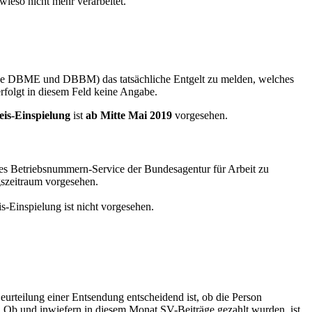
ieso nicht mehr verarbeitet.
e DBME und DBBM) das tatsächliche Entgelt zu melden, welches
folgt in diesem Feld keine Angabe.
eis-Einspielung
ist
ab Mitte Mai 2019
vorgesehen.
des Betriebsnummern-Service der Bundesagentur für Arbeit zu
gszeitraum vorgesehen.
s-Einspielung ist nicht vorgesehen.
Beurteilung einer Entsendung entscheidend ist, ob die Person
g. Ob und inwiefern in diesem Monat SV-Beiträge gezahlt wurden, ist