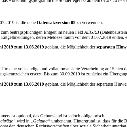
 da das Abrechnungsprogramm die Sonderregel
02
ab dem 01.07.2019 sow
07.2019 ist die neue
Datensatzversion 05
zu verwenden.
 zum beitragspflichtigen Entgelt im neuen Feld
AEGRB
(Datenbaustein
 Entgeltmeldungen, deren Meldezeitraum vor dem 01.07.2019 enden, er
i 2019 zum 13.06.2019
geplant, die Möglichkeit der
separaten Hinw
Um eine vollständige und vollautomatisierte Verarbeitung auf Seiten 
ngskennzeichen ersetzt. Bis zum 30.09.2019 ist zunächst ein Übergan
i 2019 zum 13.06.2019
geplant, die Möglichkeit der separaten Hinwei
rs ist optional, das Geburtsland ist jedoch obligatorisch.
eiträge“
wird in
„Geltung“
umbenannt. Hintergrund ist, dass für die 
nat den deutschen Rechtsvorschriften über soziale Sicherheit unterla