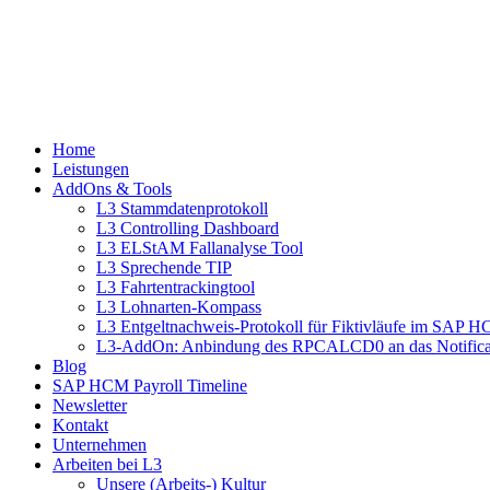
Home
Leistungen
AddOns & Tools
L3 Stammdatenprotokoll
L3 Controlling Dashboard
L3 ELStAM Fallanalyse Tool
L3 Sprechende TIP
L3 Fahrtentrackingtool
L3 Lohnarten-Kompass
L3 Entgeltnachweis-Protokoll für Fiktivläufe im SAP 
L3-AddOn: Anbindung des RPCALCD0 an das Notifica
Blog
SAP HCM Payroll Timeline
Newsletter
Kontakt
Unternehmen
Arbeiten bei L3
Unsere (Arbeits-) Kultur