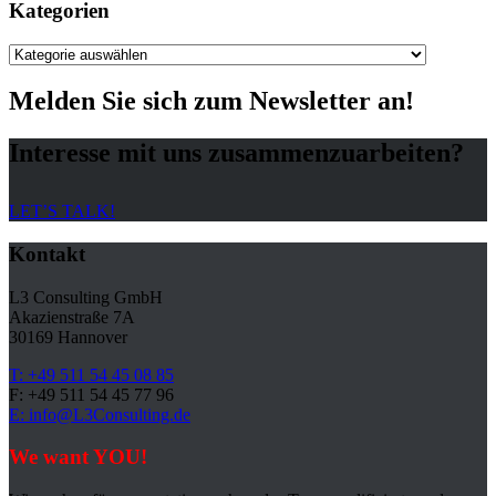
Kategorien
Kategorien
Melden Sie sich zum Newsletter an!
Interesse mit uns zusammenzuarbeiten?
LET’S TALK!
Kontakt
L3 Consulting GmbH
Akazienstraße 7A
30169 Hannover
T: +49 511 54 45 08 85
F: +49 511 54 45 77 96
E: info@L3Consulting.de
We want YOU!