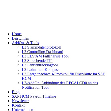
Home
Leistungen
AddOns & Tools
L3 Stammdatenprotokoll
L3 Controlling Dashboard
L3 ELStAM Fallanalyse Tool
L3 Sprechende TIP
L3 Fahrtentrackingtool
L3 Lohnarten-Kompass
L3 Entgeltnachweis-Protokoll für Fiktivläufe im SAP
HCM
L3-AddOn: Anbindung des RPCALCD0 an das
Notification Tool
Blog
SAP HCM Payroll Timeline
Newsletter
Kontakt
Unternehmen