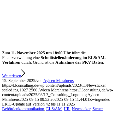
Zum
11. November 2025 um 18:00 Uhr
führt die
Finanzverwaltung eine
Schnittstellenänderung im ELStAM-
Verfahren
durch. Grund ist die
Aufnahme der PKV-Daten
.
Weiterlesen
15. September 2025
/
von
Ayleen Marahrens
https://l3consulting.de/wp-content/uploads/2023/11/Newsticker-
scaled.jpg
1027
2560
Ayleen Marahrens
https://l3consulting.de/wp-
content/uploads/2025/08/L3_Consulting_Logo.png
Ayleen
Marahrens
2025-09-15 09:52:20
2025-09-15 11:44:01
Zwingendes
ERiC-Update auf Version 42 bis 11.11.2025
Behördenkommunikation
,
ELStAM
,
HR
,
Newsticker
,
Steuer