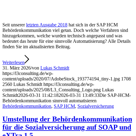
Seit unserer
letzten Ausgabe 2018
hat sich in der SAP HCM
Behördenkommunikation viel getan. Doch welche Verfahren sind
hinzugekommen, welche wurden technisch angepasst und was
bedeutet das heute für eine sinnvolle Automatisierung? Alle Details
finden Sie im aktualisierten Beitrag.
Weiterlesen
31. März 2026
/
von
Lukas Schmidt
https://l3consulting.de/wp-
content/uploads/2020/07/AdobeStock_193774194_tiny-1.jpg
1708
2560
Lukas Schmidt
https://l3consulting.de/wp-
content/uploads/2025/08/L3_Consulting_Logo.png
Lukas
Schmidt
2026-03-31 11:42:18
2026-03-31 13:49:33
Die SAP-HCM-
Behördenkommunikation sinnvoll automatisieren
Behördenkommunikation
,
SAP HCM
,
Sozialversicherung
Umstellung der Behördenkommunikation
für die Sozialversicherung auf SOAP und
eXTra 1.5