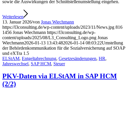
sowie die Auswirkungen der Schnittstellenumstellung eingehen.
Weiterlesen
13. Januar 2026
/
von
Jonas Wiechmann
https://l3consulting.de/wp-content/uploads/2023/11/News.jpg
816
1456
Jonas Wiechmann
https://l3consulting.de/wp-
content/uploads/2025/08/L3_Consulting_Logo.png
Jonas
Wiechmann
2026-01-13 13:43:48
2026-01-14 08:03:22
Umstellung
der Behördenkommunikation für die Sozialversicherung auf SOAP
und eXTra 1.5
ELStAM
,
Entgeltabrechnung
,
Gesetzesänderungen
,
HR
,
Jahreswechsel
,
SAP HCM
,
Steuer
PKV-Daten via ELStAM in SAP HCM
(2/2)