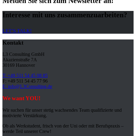
Melden Sie sich zum Newsletter an!
Interesse mit uns zusammenzuarbeiten?
LET’S TALK!
Kontakt
L3 Consulting GmbH
Akazienstraße 7A
30169 Hannover
T: +49 511 54 45 08 85
F: +49 511 54 45 77 96
E: info@L3Consulting.de
We want YOU!
Wir suchen für unser stetig wachsendes Team qualifizierte und
motivierte Verstärkung.
Ob als Werkstudent, frisch von der Uni oder mit Berufspraxis –
werde Teil unserer Crew!