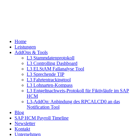
Home
Leistungen
AddOns & Tools
L3 Stammdatenprotokoll
L3 Controlling Dashboard
L3 ELStAM Fallanalyse Tool
L3 Sprechende TIP
L3 Fahrtentrackingtool
L3 Lohnarten-Kompass
L3 Entgeltnachweis-Protokoll für Fiktivläufe im SAP
HCM
L3-AddOn: Anbindung des RPCALCD0 an das
Notification Tool
Blog
SAP HCM Payroll Timeline
Newsletter
Kontakt
Unternehmen