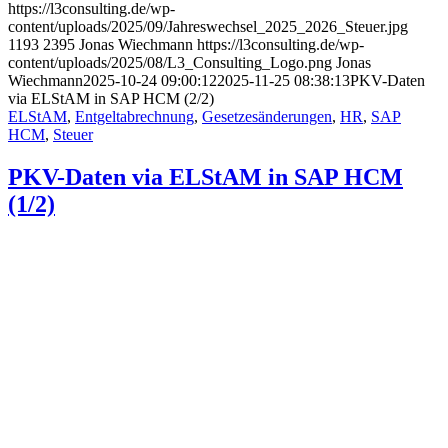
https://l3consulting.de/wp-
content/uploads/2025/09/Jahreswechsel_2025_2026_Steuer.jpg
1193
2395
Jonas Wiechmann
https://l3consulting.de/wp-
content/uploads/2025/08/L3_Consulting_Logo.png
Jonas
Wiechmann
2025-10-24 09:00:12
2025-11-25 08:38:13
PKV-Daten
via ELStAM in SAP HCM (2/2)
ELStAM
,
Entgeltabrechnung
,
Gesetzesänderungen
,
HR
,
SAP
HCM
,
Steuer
PKV-Daten via ELStAM in SAP HCM
(1/2)