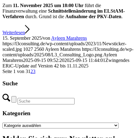
Zum
11. November 2025 um 18:00 Uhr
führt die
Finanzverwaltung eine
Schnittstellenänderung im ELStAM-
Verfahren
durch. Grund ist die
Aufnahme der PKV-Daten
.
Weiterlesen
15. September 2025
/
von
Ayleen Marahrens
https://l3consulting.de/wp-content/uploads/2023/11/Newsticker-
scaled.jpg
1027
2560
Ayleen Marahrens
https://l3consulting.de/wp-
content/uploads/2025/08/L3_Consulting_Logo.png
Ayleen
Marahrens
2025-09-15 09:52:20
2025-09-15 11:44:01
Zwingendes
ERiC-Update auf Version 42 bis 11.11.2025
Seite 1 von 3
1
2
3
Suche
Kategorien
Kategorien