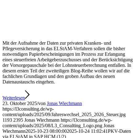
Mit der Aufnahme der Daten zur privaten Kranken- und
Pflegeversicherung in das ELStAM-Verfahren sollen die bisher
notwendigen Papierbescheinigungen im Prozess zur Erlangung
eines steuerfreien Arbeitgeberzuschusses und der Berücksichtigung
der Vorsorgepauschale bei der Lohnsteuerberechnung entfallen. In
diesem ersten Teil der zweiteiligen Blog-Reihe wollen wir auf die
fachlichen Grundlagen und den groben Aufbau des neuen
Datenaustauschs eingehen.
Weiterlesen
23. Oktober 2025
/
von
Jonas Wiechmann
https://l3consulting.de/wp-
content/uploads/2025/09/Jahreswechsel_2025_2026_Steuer.jpg
1193
2395
Jonas Wiechmann
https://l3consulting.de/wp-
content/uploads/2025/08/L3_Consulting_Logo.png
Jonas
Wiechmann
2025-10-23 08:00:00
2025-10-24 11:02:41
PKV-Daten
via ELStAM in SAP HCM (1/2)