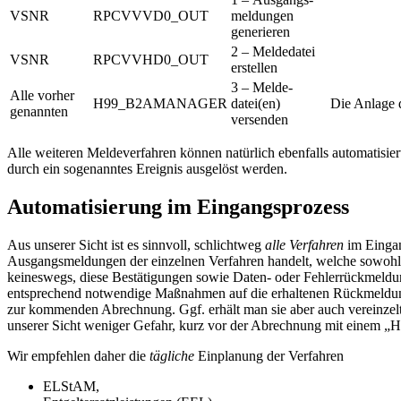
VSNR
RPCVVVD0_OUT
meldungen
generieren
2 – Meldedatei
VSNR
RPCVVHD0_OUT
erstellen
3 – Melde-
Alle vorher
H99_B2AMANAGER
datei(en)
Die Anlage 
genannten
versenden
Alle weiteren Meldeverfahren können natürlich ebenfalls automatisier
durch ein sogenanntes Ereignis ausgelöst werden.
Automatisierung im Eingangsprozess
Aus unserer Sicht ist es sinnvoll, schlichtweg
alle Verfahren
im Eingan
Ausgangsmeldungen der einzelnen Verfahren handelt, welche sowohl 
keineswegs, diese Bestätigungen sowie Daten- oder Fehlerrückmeldu
entsprechend notwendige Maßnahmen auf die erhaltenen Rückmeldunge
zur kommenden Abrechnung. Ggf. erhält man sie aber auch vereinzelt 
unserer Sicht weniger Gefahr, kurz vor der Abrechnung mit einem 
Wir empfehlen daher die
tägliche
Einplanung der Verfahren
ELStAM,