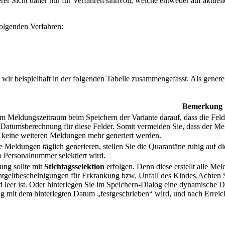
rer Sicht daher nur für Verfahren sinnvoll, welche entweder auf aktue
folgenden Verfahren:
 wir beispielhaft in der folgenden Tabelle zusammengefasst. Als gener
Bemerkung
m Meldungszeitraum beim Speichern der Variante darauf, dass die Felde
Datumsberechnung für diese Felder. Somit vermeiden Sie, dass der Mel
keine weiteren Meldungen mehr generiert werden.
 Meldungen täglich generieren, stellen Sie die Quarantäne ruhig auf die
 Personalnummer selektiert wird.
ung sollte mit
Stichtagsselektion
erfolgen. Denn diese erstellt alle M
tgeltbescheinigungen für Erkrankung bzw. Unfall des Kindes.Achten Si
d leer ist. Oder hinterlegen Sie im Speichern-Dialog eine dynamische 
ag mit dem hinterlegten Datum „festgeschrieben“ wird, und nach Errei