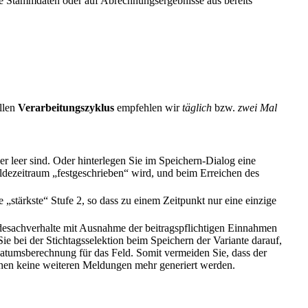
lle Stammdaten oder auf Abrechnungsergebnisse aus bereits
ellen
Verarbeitungszyklus
empfehlen wir
täglich
bzw.
zwei Mal
r leer sind. Oder hinterlegen Sie im Speichern-Dialog eine
dezeitraum „festgeschrieben“ wird, und beim Erreichen des
 „stärkste“ Stufe 2, so dass zu einem Zeitpunkt nur eine einzige
eldesachverhalte mit Ausnahme der beitragspflichtigen Einnahmen
e bei der Stichtagsselektion beim Speichern der Variante darauf,
Datumsberechnung für das Feld. Somit vermeiden Sie, dass der
chen keine weiteren Meldungen mehr generiert werden.