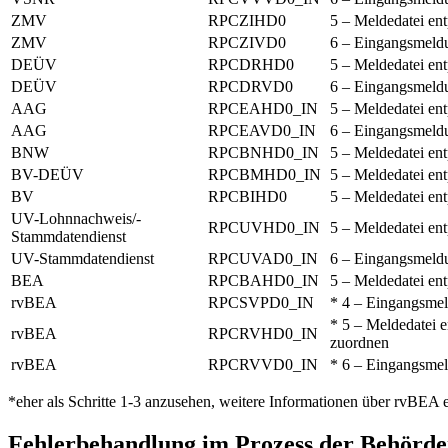
ZMV
RPCZIHD0
5 – Meldedatei e
ZMV
RPCZIVD0
6 – Eingangsmeldu
DEÜV
RPCDRHD0
5 – Meldedatei e
DEÜV
RPCDRVD0
6 – Eingangsmeldu
AAG
RPCEAHD0_IN
5 – Meldedatei e
AAG
RPCEAVD0_IN
6 – Eingangsmeldu
BNW
RPCBNHD0_IN
5 – Meldedatei e
BV-DEÜV
RPCBMHD0_IN
5 – Meldedatei e
BV
RPCBIHD0
5 – Meldedatei e
UV-Lohnnachweis/-
RPCUVHD0_IN
5 – Meldedatei e
Stammdatendienst
UV-Stammdatendienst
RPCUVAD0_IN
6 – Eingangsmeldu
BEA
RPCBAHD0_IN
5 – Meldedatei e
rvBEA
RPCSVPD0_IN
* 4 – Eingangsme
* 5 – Meldedatei
rvBEA
RPCRVHD0_IN
zuordnen
rvBEA
RPCRVVD0_IN
* 6 – Eingangsmel
*eher als Schritte 1-3 anzusehen, weitere Informationen über rvBEA 
Fehlerbehandlung im Prozess der Behör