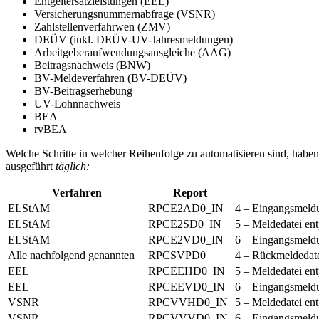
Entgeltersatzleistungen (EEL)
Versicherungsnummernabfrage (VSNR)
Zahlstellenverfahrwen (ZMV)
DEÜV (inkl. DEÜV-UV-Jahresmeldungen)
Arbeitgeberaufwendungsausgleiche (AAG)
Beitragsnachweis (BNW)
BV-Meldeverfahren (BV-DEÜV)
BV-Beitragserhebung
UV-Lohnnachweis
BEA
rvBEA
Welche Schritte in welcher Reihenfolge zu automatisieren sind, haben
ausgeführt
täglich:
Verfahren
Report
ELStAM
RPCE2AD0_IN
4 – Eingangsmeld
ELStAM
RPCE2SD0_IN
5 – Meldedatei e
ELStAM
RPCE2VD0_IN
6 – Eingangsmeldu
Alle nachfolgend genannten
RPCSVPD0
4 – Rückmeldedat
EEL
RPCEEHD0_IN
5 – Meldedatei e
EEL
RPCEEVD0_IN
6 – Eingangsmeldu
VSNR
RPCVVHD0_IN
5 – Meldedatei e
VSNR
RPCVVVD0_IN
6 – Eingangsmeldu