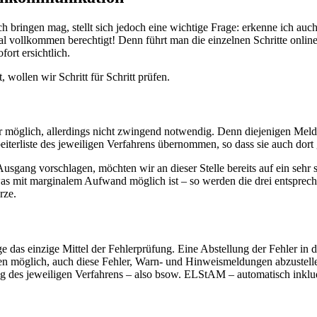
ich bringen mag, stellt sich jedoch eine wichtige Frage: erkenne ich a
l vollkommen berechtigt! Denn führt man die einzelnen Schritte online 
ort ersichtlich.
 wollen wir Schritt für Schritt prüfen.
war möglich, allerdings nicht zwingend notwendig. Denn diejenigen Meld
iterliste des jeweiligen Verfahrens übernommen, so dass sie auch dort
Ausgang vorschlagen, möchten wir an dieser Stelle bereits auf ein seh
as mit marginalem Aufwand möglich ist – so werden die drei entsprechen
rze.
e das einzige Mittel der Fehlerprüfung. Eine Abstellung der Fehler in d
gen möglich, auch diese Fehler, Warn- und Hinweismeldungen abzustellen.
dung des jeweiligen Verfahrens – also bsow. ELStAM – automatisch inklud