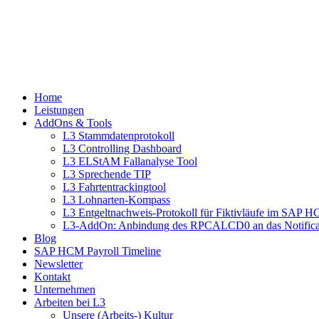
Home
Leistungen
AddOns & Tools
L3 Stammdatenprotokoll
L3 Controlling Dashboard
L3 ELStAM Fallanalyse Tool
L3 Sprechende TIP
L3 Fahrtentrackingtool
L3 Lohnarten-Kompass
L3 Entgeltnachweis-Protokoll für Fiktivläufe im SAP 
L3-AddOn: Anbindung des RPCALCD0 an das Notifica
Blog
SAP HCM Payroll Timeline
Newsletter
Kontakt
Unternehmen
Arbeiten bei L3
Unsere (Arbeits-) Kultur