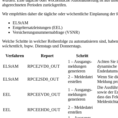
wurden. Eine tägliche oder wöchentliche Automatisierung ist aus unse
abgerechneten Perioden zurückgreifen.
Wir empfehlen daher die tägliche oder wöchentliche Einplanung der 
ELStAM
Entgeltersatzleistungen (EEL)
Versicherungsnummernabfrage (VSNR)
Welche Schritte in welcher Reihenfolge zu automatisieren sind, haben
wöchentlich
, bspw. Dienstags und Donnerstags.
Verfahren
Report
Schritt
1 – Ausgangs-
Achten Sie i
ELStAM
RPCE2VD0_OUT
meldungen
dynamische 
generieren
Endedatums 
2 – Meldedatei
Wenn Sie die
ELStAM
RPCE2SD0_OUT
erstellen
Meldung pro
Die Ausführ
1 – Ausgangs-
sowie der En
EEL
RPCEEVD0_OUT
meldungen
dass das Fel
generieren
Meldesticht
2 – Meldedatei
EEL
RPCEEHD0_OUT
erstellen
1 – Ausgangs-