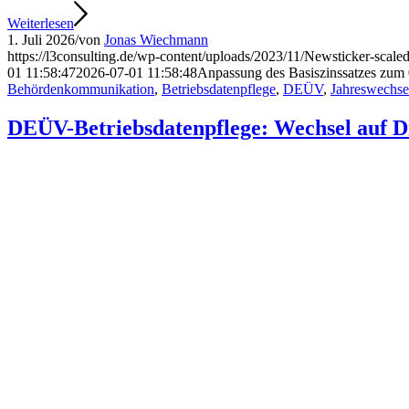
Weiterlesen
1. Juli 2026
/
von
Jonas Wiechmann
https://l3consulting.de/wp-content/uploads/2023/11/Newsticker-scaled
01 11:58:47
2026-07-01 11:58:48
Anpassung des Basiszinssatzes zum 
Behördenkommunikation
,
Betriebsdatenpflege
,
DEÜV
,
Jahreswechse
DEÜV-Betriebsdatenpflege: Wechsel auf Di