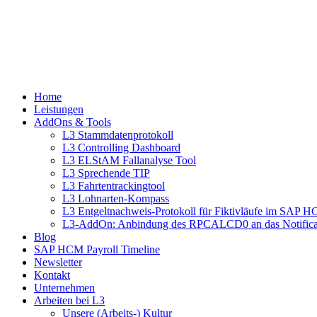
Home
Leistungen
AddOns & Tools
L3 Stammdatenprotokoll
L3 Controlling Dashboard
L3 ELStAM Fallanalyse Tool
L3 Sprechende TIP
L3 Fahrtentrackingtool
L3 Lohnarten-Kompass
L3 Entgeltnachweis-Protokoll für Fiktivläufe im SAP 
L3-AddOn: Anbindung des RPCALCD0 an das Notifica
Blog
SAP HCM Payroll Timeline
Newsletter
Kontakt
Unternehmen
Arbeiten bei L3
Unsere (Arbeits-) Kultur