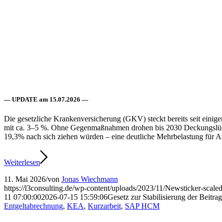
— UPDATE am 15.07.2026 —
Die gesetzliche Krankenversicherung (GKV) steckt bereits seit einige
mit ca. 3–5 %. Ohne Gegenmaßnahmen drohen bis 2030 Deckungslücken 
19,3% nach sich ziehen würden – eine deutliche Mehrbelastung für Ar
Weiterlesen
11. Mai 2026
/
von
Jonas Wiechmann
https://l3consulting.de/wp-content/uploads/2023/11/Newsticker-scaled
11 07:00:00
2026-07-15 15:59:06
Gesetz zur Stabilisierung der Beit
Entgeltabrechnung
,
KEA
,
Kurzarbeit
,
SAP HCM