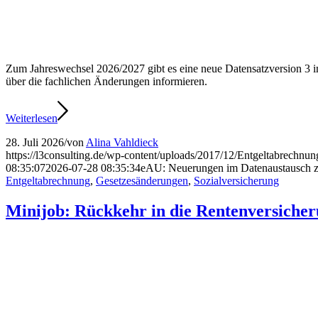
Zum Jahreswechsel 2026/2027 gibt es eine neue Datensatzversion 3 im
über die fachlichen Änderungen informieren.
Weiterlesen
28. Juli 2026
/
von
Alina Vahldieck
https://l3consulting.de/wp-content/uploads/2017/12/Entgeltabrechnu
08:35:07
2026-07-28 08:35:34
eAU: Neuerungen im Datenaustausch z
Entgeltabrechnung
,
Gesetzesänderungen
,
Sozialversicherung
Minijob: Rückkehr in die Rentenversicheru