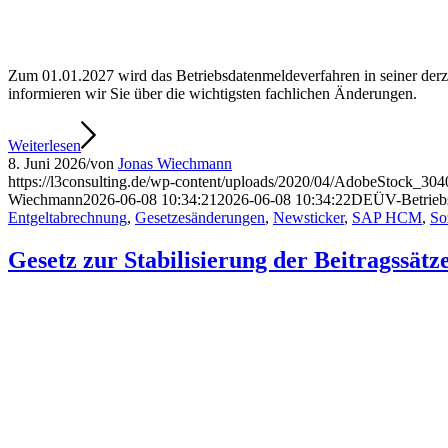
Zum 01.01.2027 wird das Betriebsdatenmeldeverfahren in seiner derzei
informieren wir Sie über die wichtigsten fachlichen Änderungen.
Weiterlesen
8. Juni 2026
/
von
Jonas Wiechmann
https://l3consulting.de/wp-content/uploads/2020/04/AdobeStock_30
Wiechmann
2026-06-08 10:34:21
2026-06-08 10:34:22
DEÜV-Betriebsd
Entgeltabrechnung
,
Gesetzesänderungen
,
Newsticker
,
SAP HCM
,
So
Gesetz zur Stabilisierung der Beitragssä