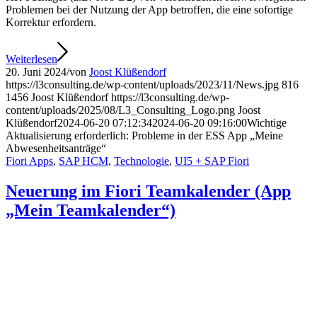
Problemen bei der Nutzung der App betroffen, die eine sofortige
Korrektur erfordern.
Weiterlesen
20. Juni 2024
/
von
Joost Klüßendorf
https://l3consulting.de/wp-content/uploads/2023/11/News.jpg
816
1456
Joost Klüßendorf
https://l3consulting.de/wp-
content/uploads/2025/08/L3_Consulting_Logo.png
Joost
Klüßendorf
2024-06-20 07:12:34
2024-06-20 09:16:00
Wichtige
Aktualisierung erforderlich: Probleme in der ESS App „Meine
Abwesenheitsanträge“
Fiori Apps
,
SAP HCM
,
Technologie
,
UI5 + SAP Fiori
Neuerung im Fiori Teamkalender (App
„Mein Teamkalender“)