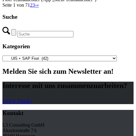
Seite 1 von 7
1
2
3
›
»
Suche
Kategorien
Kategorien
Melden Sie sich zum Newsletter an!
Interesse mit uns zusammenzuarbeiten?
LET’S TALK!
Kontakt
L3 Consulting GmbH
Akazienstraße 7A
30169 Hannover