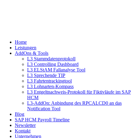
Home
Leistungen
AddOns & Tools
L3 Stammdatenprotokoll
L3 Controlling Dashboard
L3 ELStAM Fallanalyse Tool
L3 Sprechende TIP
L3 Fahrtentrackingtool
L3 Lohnarten-Kompass
L3 Entgeltnachweis-Protokoll für Fiktivläufe im SAP
HCM
L3-AddOn: Anbindung des RPCALCD0 an das
Notification Tool
Blog
SAP HCM Payroll Timeline
Newsletter
Kontakt
Unternehmen