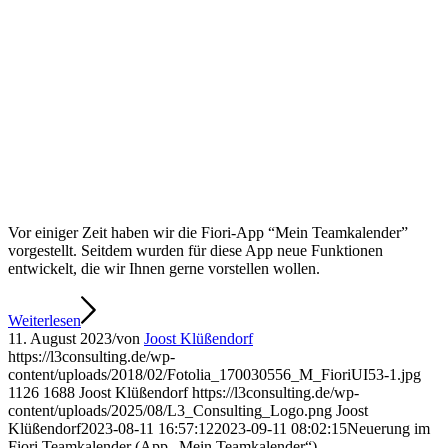
Vor einiger Zeit haben wir die Fiori-App “Mein Teamkalender”
vorgestellt. Seitdem wurden für diese App neue Funktionen
entwickelt, die wir Ihnen gerne vorstellen wollen.
Weiterlesen
11. August 2023
/
von
Joost Klüßendorf
https://l3consulting.de/wp-
content/uploads/2018/02/Fotolia_170030556_M_FioriUI53-1.jpg
1126
1688
Joost Klüßendorf
https://l3consulting.de/wp-
content/uploads/2025/08/L3_Consulting_Logo.png
Joost
Klüßendorf
2023-08-11 16:57:12
2023-09-11 08:02:15
Neuerung im
Fiori Teamkalender (App „Mein Teamkalender“)