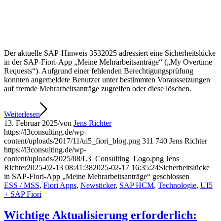
Der aktuelle SAP-Hinweis 3532025 adressiert eine Sicherheitslücke
in der SAP-Fiori-App „Meine Mehrarbeitsanträge“ („My Overtime
Requests“). Aufgrund einer fehlenden Berechtigungsprüfung
konnten angemeldete Benutzer unter bestimmten Voraussetzungen
auf fremde Mehrarbeitsanträge zugreifen oder diese löschen.
Weiterlesen
13. Februar 2025
/
von
Jens Richter
https://l3consulting.de/wp-
content/uploads/2017/11/ui5_fiori_blog.png
311
740
Jens Richter
https://l3consulting.de/wp-
content/uploads/2025/08/L3_Consulting_Logo.png
Jens
Richter
2025-02-13 08:41:38
2025-02-17 16:35:24
Sicherheitslücke
in SAP-Fiori-App „Meine Mehrarbeitsanträge“ geschlossen
ESS / MSS
,
Fiori Apps
,
Newsticker
,
SAP HCM
,
Technologie
,
UI5
+ SAP Fiori
Wichtige Aktualisierung erforderlich: