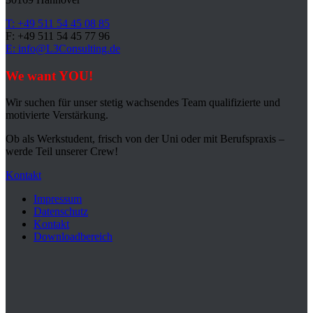
T: +49 511 54 45 08 85
F: +49 511 54 45 77 96
E: info@L3Consulting.de
We want YOU!
Wir suchen für unser stetig wachsendes Team qualifizierte und
motivierte Verstärkung.
Ob als Werkstudent, frisch von der Uni oder mit Berufspraxis –
werde Teil unserer Crew!
Kontakt
Impressum
Datenschutz
Kontakt
Downloadbereich