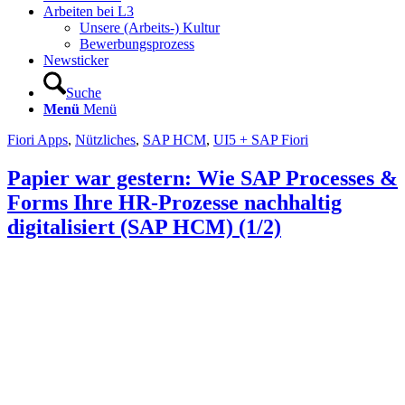
Arbeiten bei L3
Unsere (Arbeits-) Kultur
Bewerbungsprozess
Newsticker
Suche
Menü
Menü
Fiori Apps
,
Nützliches
,
SAP HCM
,
UI5 + SAP Fiori
Papier war gestern: Wie SAP Processes &
Forms Ihre HR-Prozesse nachhaltig
digitalisiert (SAP HCM) (1/2)