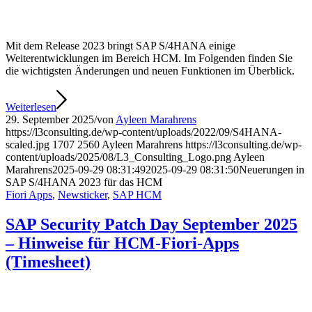
Mit dem Release 2023 bringt SAP S/4HANA einige
Weiterentwicklungen im Bereich HCM. Im Folgenden finden Sie
die wichtigsten Änderungen und neuen Funktionen im Überblick.
Weiterlesen
29. September 2025
/
von
Ayleen Marahrens
https://l3consulting.de/wp-content/uploads/2022/09/S4HANA-
scaled.jpg
1707
2560
Ayleen Marahrens
https://l3consulting.de/wp-
content/uploads/2025/08/L3_Consulting_Logo.png
Ayleen
Marahrens
2025-09-29 08:31:49
2025-09-29 08:31:50
Neuerungen in
SAP S/4HANA 2023 für das HCM
Fiori Apps
,
Newsticker
,
SAP HCM
SAP Security Patch Day September 2025
– Hinweise für HCM-Fiori-Apps
(Timesheet)