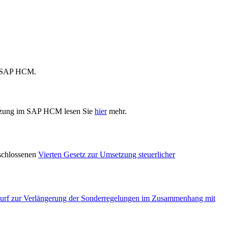
uf SAP HCM.
setzung im SAP HCM lesen Sie
hier
mehr.
schlossenen
Vierten Gesetz zur Umsetzung steuerlicher
twurf zur Verlängerung der Sonderregelungen im Zusammenhang mit