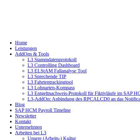
Home
Leistungen
AddOns & Tools
L3 Stammdatenprotokoll
L3 Controlling Dashboard
L3 ELStAM Fallanalyse Tool
L3 Sprechende TIP
L3 Fahrtentrackingtool
L3 Lohnarten-Kompass
L3 Entgeltnachweis-Protokoll für Fiktivläufe im SAP 
L3-AddOn: Anbindung des RPCALCD0 an das Notifica
Blog
SAP HCM Payroll Timeline
Newsletter
Kontakt
Unternehmen
Arbeiten bei L3
Unsere (Arbeits-) Kultur