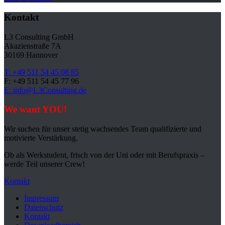
Kontakt
L3 Consulting GmbH
Akazienstraße 7A
30169 Hannover
T: +49 511 54 45 08 85
F: +49 511 54 45 77 96
E: info@L3Consulting.de
We want YOU!
Wir suchen für unser stetig wachsendes Team qualifizierte und
motivierte Verstärkung.
Ob als Werkstudent, frisch von der Uni oder mit Berufspraxis –
werde Teil unserer Crew!
Kontakt
Impressum
Datenschutz
Kontakt