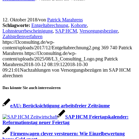
12. Oktober 2018
/
von
Patrick Marahrens
Schlagworte:
Entgeltabrechnung
,
Kohorte
,
Lohnsteuerbescheinigung
,
SAP HCM
,
Versorgungsbezüge
,
Zahlstellenverfahren
https://l3consulting.de/wp-
content/uploads/2017/12/Entgeltabrechnung2.png
369
740
Patrick
Marahrens
https://l3consulting.de/wp-
content/uploads/2025/08/L3_Consulting_Logo.png
Patrick
Marahrens
2018-10-12 08:19:12
2018-10-30
09:21:01
Nachzahlungen von Versorgungsbezügen im SAP HCM
abrechnen
Das könnte Sie auch interessieren
eAU: Berücksichtigung arbeitsfreier Zeiträume
SAP HCM Feiertagskalender:
Reformationstag neuer Feiertag
Firmenwagen clever versteuern: Wie Einzelbewertung