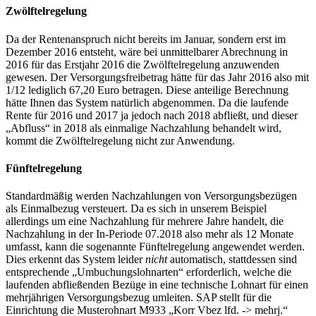
Zwölftelregelung
Da der Rentenanspruch nicht bereits im Januar, sondern erst im
Dezember 2016 entsteht, wäre bei unmittelbarer Abrechnung in
2016 für das Erstjahr 2016 die Zwölftelregelung anzuwenden
gewesen. Der Versorgungsfreibetrag hätte für das Jahr 2016 also mit
1/12 lediglich 67,20 Euro betragen. Diese anteilige Berechnung
hätte Ihnen das System natürlich abgenommen. Da die laufende
Rente für 2016 und 2017 ja jedoch nach 2018 abfließt, und dieser
„Abfluss“ in 2018 als einmalige Nachzahlung behandelt wird,
kommt die Zwölftelregelung nicht zur Anwendung.
Fünftelregelung
Standardmäßig werden Nachzahlungen von Versorgungsbezügen
als Einmalbezug versteuert. Da es sich in unserem Beispiel
allerdings um eine Nachzahlung für mehrere Jahre handelt, die
Nachzahlung in der In-Periode 07.2018 also mehr als 12 Monate
umfasst, kann die sogenannte Fünftelregelung angewendet werden.
Dies erkennt das System leider
nicht
automatisch, stattdessen sind
entsprechende „Umbuchungslohnarten“ erforderlich, welche die
laufenden abfließenden Bezüge in eine technische Lohnart für einen
mehrjährigen Versorgungsbezug umleiten. SAP stellt für die
Einrichtung die Musterohnart M933 „Korr Vbez lfd. -> mehrj.“