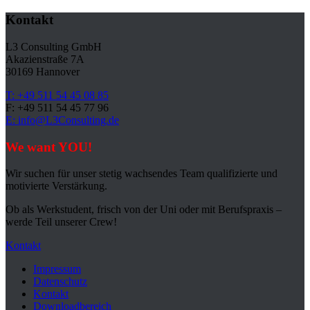
Kontakt
L3 Consulting GmbH
Akazienstraße 7A
30169 Hannover
T: +49 511 54 45 08 85
F: +49 511 54 45 77 96
E: info@L3Consulting.de
We want YOU!
Wir suchen für unser stetig wachsendes Team qualifizierte und
motivierte Verstärkung.
Ob als Werkstudent, frisch von der Uni oder mit Berufspraxis –
werde Teil unserer Crew!
Kontakt
Impressum
Datenschutz
Kontakt
Downloadbereich