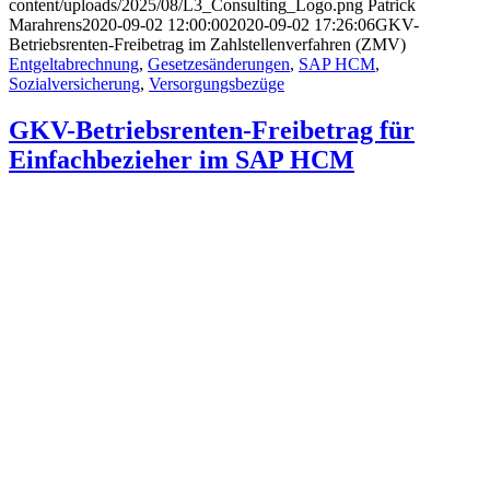
content/uploads/2025/08/L3_Consulting_Logo.png
Patrick
Marahrens
2020-09-02 12:00:00
2020-09-02 17:26:06
GKV-
Betriebsrenten-Freibetrag im Zahlstellenverfahren (ZMV)
Entgeltabrechnung
,
Gesetzesänderungen
,
SAP HCM
,
Sozialversicherung
,
Versorgungsbezüge
GKV-Betriebsrenten-Freibetrag für
Einfachbezieher im SAP HCM