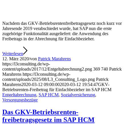
Nachdem das GKV-Betriebsrentenfreibetragsgesetz noch kurz vor
Jahresende 2019 verabschiedet wurde, hat SAP nun die erste
zugehörige Funktionalität ausgeliefert: die Anwendung des
Freibetrags in der Abrechnung für Einfachbezieher.
Weiterlesen
12. März 2020
/
von
Patrick Marahrens
https://l3consulting.de/wp-
content/uploads/2017/12/Entgeltabrechnung2.png
369
740
Patrick
Marahrens
https://l3consulting.de/wp-
content/uploads/2025/08/L3_Consulting_Logo.png
Patrick
Marahrens
2020-03-12 09:00:00
2020-03-12 19:54:47
GKV-
Betriebsrenten-Freibetrag für Einfachbezieher im SAP HCM
Entgeltabrechnung
,
SAP HCM
,
Sozialversicherung
,
Versorgungsbezüge
Das GKV-Betriebsrenten-
freibetragsgesetz im SAP HCM