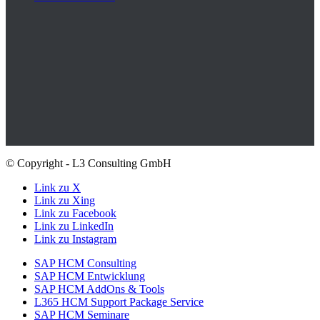
© Copyright - L3 Consulting GmbH
Link zu X
Link zu Xing
Link zu Facebook
Link zu LinkedIn
Link zu Instagram
SAP HCM Consulting
SAP HCM Entwicklung
SAP HCM AddOns & Tools
L365 HCM Support Package Service
SAP HCM Seminare