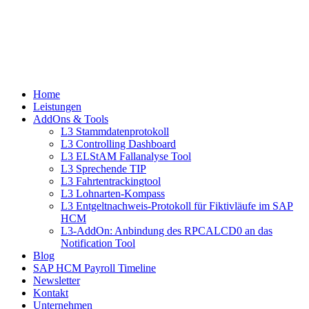
Home
Leistungen
AddOns & Tools
L3 Stammdatenprotokoll
L3 Controlling Dashboard
L3 ELStAM Fallanalyse Tool
L3 Sprechende TIP
L3 Fahrtentrackingtool
L3 Lohnarten-Kompass
L3 Entgeltnachweis-Protokoll für Fiktivläufe im SAP
HCM
L3-AddOn: Anbindung des RPCALCD0 an das
Notification Tool
Blog
SAP HCM Payroll Timeline
Newsletter
Kontakt
Unternehmen