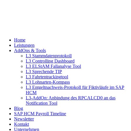
Home
Leistungen
AddOns & Tools
L3 Stammdatenprotokoll
L3 Controlling Dashboard
L3 ELStAM Fallanalyse Tool
L3 Sprechende TIP
L3 Fahrtentrackingtool
L3 Lohnarten-Kompass
L3 Entgeltnachweis-Protokoll für Fiktivläufe im SAP
HCM
L3-AddOn: Anbindung des RPCALCD0 an das
Notification Tool
Blog
SAP HCM Payroll Timeline
Newsletter
Kontakt
Unternehmen