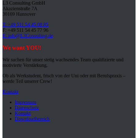
L3 Consulting GmbH
Akazienstraße 7A
30169 Hannover
T: +49 511 54 45 08 85
F: +49 511 54 45 77 96
E: info@L3Consulting.de
We want YOU!
Wir suchen für unser stetig wachsendes Team qualifizierte und
motivierte Verstärkung.
Ob als Werkstudent, frisch von der Uni oder mit Berufspraxis –
werde Teil unserer Crew!
Kontakt
Impressum
Datenschutz
Kontakt
Downloadbereich