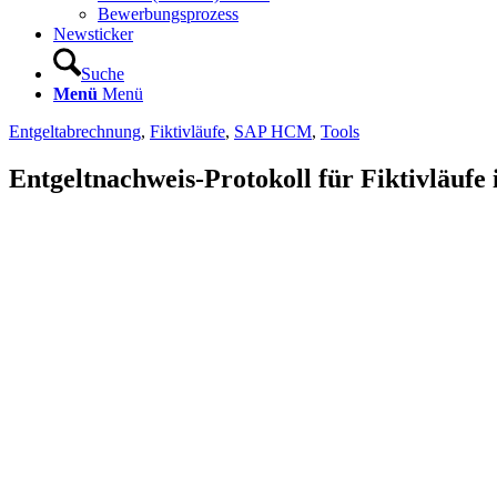
Bewerbungsprozess
Newsticker
Suche
Menü
Menü
Entgeltabrechnung
,
Fiktivläufe
,
SAP HCM
,
Tools
Entgeltnachweis-Protokoll für Fiktivläu