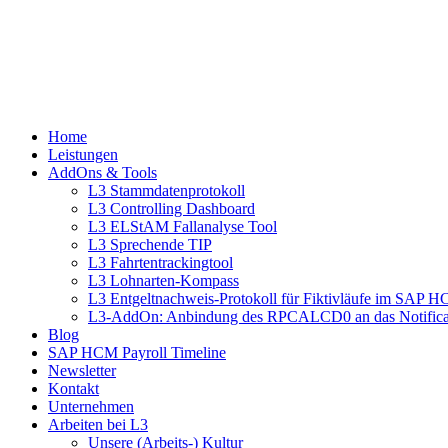
Home
Leistungen
AddOns & Tools
L3 Stammdatenprotokoll
L3 Controlling Dashboard
L3 ELStAM Fallanalyse Tool
L3 Sprechende TIP
L3 Fahrtentrackingtool
L3 Lohnarten-Kompass
L3 Entgeltnachweis-Protokoll für Fiktivläufe im SAP 
L3-AddOn: Anbindung des RPCALCD0 an das Notifica
Blog
SAP HCM Payroll Timeline
Newsletter
Kontakt
Unternehmen
Arbeiten bei L3
Unsere (Arbeits-) Kultur