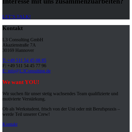
Interesse mit uns zusammenzuarbeiten?
LET’S TALK!
Kontakt
L3 Consulting GmbH
Akazienstraße 7A
30169 Hannover
T: +49 511 54 45 08 85
F: +49 511 54 45 77 96
E: info@L3Consulting.de
We want YOU!
Wir suchen für unser stetig wachsendes Team qualifizierte und
motivierte Verstärkung.
Ob als Werkstudent, frisch von der Uni oder mit Berufspraxis –
werde Teil unserer Crew!
Kontakt