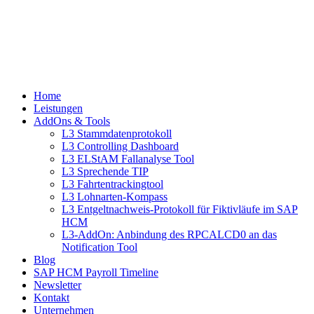
Home
Leistungen
AddOns & Tools
L3 Stammdatenprotokoll
L3 Controlling Dashboard
L3 ELStAM Fallanalyse Tool
L3 Sprechende TIP
L3 Fahrtentrackingtool
L3 Lohnarten-Kompass
L3 Entgeltnachweis-Protokoll für Fiktivläufe im SAP
HCM
L3-AddOn: Anbindung des RPCALCD0 an das
Notification Tool
Blog
SAP HCM Payroll Timeline
Newsletter
Kontakt
Unternehmen