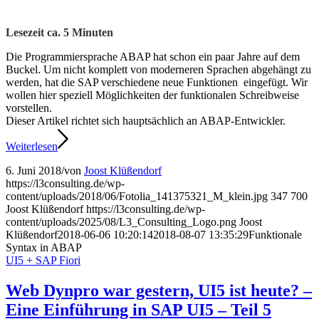
Lesezeit ca.
5
Minuten
Die Programmiersprache ABAP hat schon ein paar Jahre auf dem
Buckel. Um nicht komplett von moderneren Sprachen abgehängt zu
werden, hat die SAP verschiedene neue Funktionen eingefügt. Wir
wollen hier speziell Möglichkeiten der funktionalen Schreibweise
vorstellen.
Dieser Artikel richtet sich hauptsächlich an ABAP-Entwickler.
Weiterlesen
6. Juni 2018
/
von
Joost Klüßendorf
https://l3consulting.de/wp-
content/uploads/2018/06/Fotolia_141375321_M_klein.jpg
347
700
Joost Klüßendorf
https://l3consulting.de/wp-
content/uploads/2025/08/L3_Consulting_Logo.png
Joost
Klüßendorf
2018-06-06 10:20:14
2018-08-07 13:35:29
Funktionale
Syntax in ABAP
UI5 + SAP Fiori
Web Dynpro war gestern, UI5 ist heute? –
Eine Einführung in SAP UI5 – Teil 5