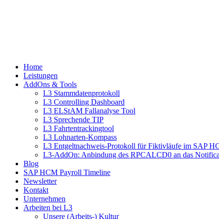
Home
Leistungen
AddOns & Tools
L3 Stammdatenprotokoll
L3 Controlling Dashboard
L3 ELStAM Fallanalyse Tool
L3 Sprechende TIP
L3 Fahrtentrackingtool
L3 Lohnarten-Kompass
L3 Entgeltnachweis-Protokoll für Fiktivläufe im SAP 
L3-AddOn: Anbindung des RPCALCD0 an das Notifica
Blog
SAP HCM Payroll Timeline
Newsletter
Kontakt
Unternehmen
Arbeiten bei L3
Unsere (Arbeits-) Kultur