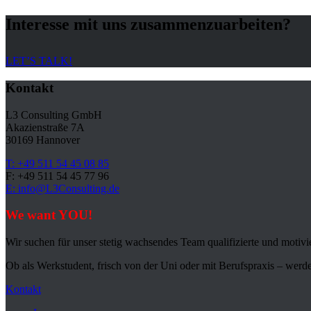
Interesse mit uns zusammenzuarbeiten?
LET’S TALK!
Kontakt
L3 Consulting GmbH
Akazienstraße 7A
30169 Hannover
T: +49 511 54 45 08 85
F: +49 511 54 45 77 96
E: info@L3Consulting.de
We want YOU!
Wir suchen für unser stetig wachsendes Team qualifizierte und motivi
Ob als Werkstudent, frisch von der Uni oder mit Berufspraxis – werd
Kontakt